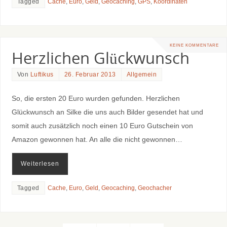
Tagged
Cache
,
Euro
,
Geld
,
Geocaching
,
GPS
,
Koordinaten
KEINE KOMMENTARE
Herzlichen Glückwunsch
Von
Luftikus
26. Februar 2013
Allgemein
So, die ersten 20 Euro wurden gefunden. Herzlichen
Glückwunsch an Silke die uns auch Bilder gesendet hat und
somit auch zusätzlich noch einen 10 Euro Gutschein von
Amazon gewonnen hat. An alle die nicht gewonnen…
Weiterlesen
Tagged
Cache
,
Euro
,
Geld
,
Geocaching
,
Geochacher